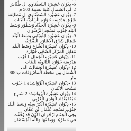
6- دِيْوَان عَشِيْرَة الشَطَنَاوِي ال طَّنّاش
2 الى الشمال كلية نسيبة 500 م
7- دِيْوَان عَشِيْرَة الشَطَنَاوِي ال مُطالِقة
شَرْق مَدْرَسَة حُوّارَة الْرِيَادِيَّة لِلْبَنَات
8- دِيْوَان عَشِيْرَة الْحَدَّاد وَسَمُّوْر وَسَط
الْبَلَد جَنُوْب مَسْجِد الرِّضْوَان
9- دِيْوَان عَشِيْرَة الِلُوَبَانِي وَسَط الْبَلَد
شَمَال شَرْق الْاشَارَة الْضَّوْئِيَّة
10- دِيْوَان عَشِيْرَة الْشَّرْع وَسَط الْبَلَد
مُقَابِل الْمَرْكَز الصَّحّي حُوّارَة
11- دِيْوَان عَشِيْرَة الْجَمَال 1 قُرْب
مَدْرَسَة حُوّارَة الْثَّانَوِيَّة لِلْبَنَات
12 -دِيْوَان عَشِيْرَة الْجَمَال2 الَى
الْشِّمَال مِن مَحَطَّة الْمَحْرُوْقَات ب800
مِتْر
13 -دِيْوَان عَشِيْرَة الْرَّوَاشِدَة 1 جَنُوْب
مَسْجِد الْايْمَان
14-دِيْوَان عَشِيْرَة الْرَّوَاشِدَة 2 شَارِع
حَيْفَا بَغْدَاد الْوَادِي الْغَرْبِي
15- دِيْوَان عَشِيْرَة الْكرَاسِنّه وَسَط الْبَلَد
جَنُوْب مَسْجِد عُثْمَان بْن عَفَّان
وَفِي الْخِتَام ارْجُو ان اكُوْنَ قَد وُفِّقْت
فِي حَصْرُهَا وَوَصْفُهَا وَاللَّه الْمُسْتَعَان