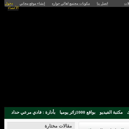
لات
اتصل بنا
مكونات مجتمع اهالي حواره
إنشاء موقع مجاني
دخول
الأعضاء
مكتبة الفيديو
بواقع 1000زائر يوميا
بأدارة : فادي مرعي حداد
مقالات مختارة