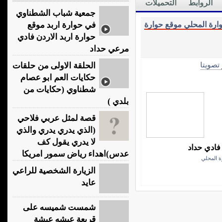
الروابط
التحميلات
جمعية شباب الشطناوي
ارة المحلي موقع حوارة
في حوارة اربد موقع
حوارة اربد الاردن فادي
مرعي حداد
 تصويتا
الحلقة الاولى من حلقات
حكايات العم ابو عصام
شطناوي (حكايات من
بلدي )
قصة لمثل عربي فلاحي
(الذي يدري يدري والذي
لا يدري يقول كف
فادي حداد
عدس)اهداء رياض سمور امريكا
ة المحلي
الزيارة الشخصية للراعي
عايد
شمست شميسه على
قريعة عيشه عيشة