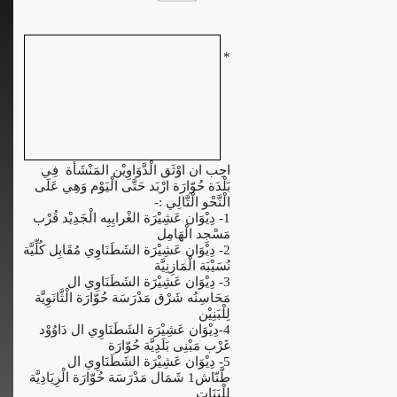
*
احِب ان اوْثَق الْدَّوَاوِيْن المَنْشَأة فِي
بَلْدَة حُوّارَة ارْبَد حَتَّى الْيَوْم وَهِي عَلَى
الْنَّحْو الْتَّالِي :-
1- دِيْوَان عَشِيْرَة الغْرايِبِه الْجَدِيْد قُرْب
مَسْجِد الْهَامِل
2- دِيْوَان عَشِيْرَة الشَطَنَاوِي مُقَابِل كُلِّيَّة
نُسَيْبَة الْمَازِنِيَّة
3- دِيْوَان عَشِيْرَة الشَطَنَاوِي ال
مَحَاسِنُه شَرْق مَدْرَسَة حُوّارَة الْثَّانَوِيَّة
لِلْبَنِيْن
4-دِيْوَان عَشِيْرَة الشَطَنَاوِي ال دَاوُوْد
غَرْب مَبْنِى بَلَدِيَّة حُوّارَة
5- دِيْوَان عَشِيْرَة الشَطَنَاوِي ال
طَّنّاش1 شَمَال مَدْرَسَة حُوّارَة الْرِيَادِيَّة
لِلْبَنَات