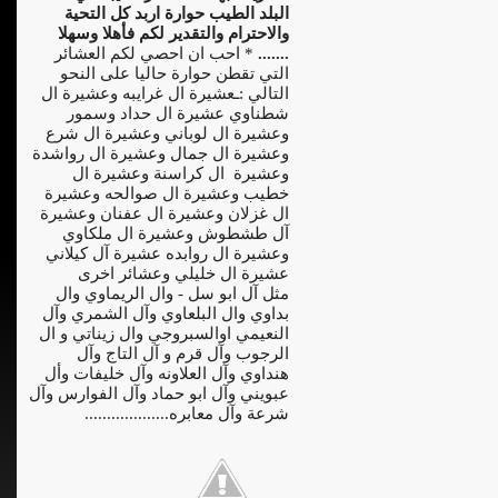
البلد الطيب حوارة اربد كل التحية
والاحترام والتقدير لكم فأهلا وسهلا
.......
* احب ان احصي لكم العشائر
التي تقطن حوارة حاليا على النحو
التالي :ـعشيرة ال غرايبه وعشيرة ال
شطناوي عشيرة ال حداد وسمور
وعشيرة ال لوباني وعشيرة ال شرع
وعشيرة ال جمال وعشيرة ال رواشدة
وعشيرة ال كراسنة وعشيرة ال
خطيب وعشيرة ال صوالحه وعشيرة
ال غزلان وعشيرة ال عفنان وعشيرة
آل طشطوش وعشيرة ال ملكاوي
وعشيرة ال روابده عشيرة آل كيلاني
عشيرة ال خليلي وعشائر اخرى
مثل آل ابو سل - وال الريماوي وال
بداوي وال البلعاوي وآل الشمري وآل
النعيمي اوالسبروجي وال زيناتي و ال
الرجوب وآل قرم و آل التاج وآل
هنداوي وآل العلاونه وآل خليفات وأل
عبويني وآل ابو حماد وآل الفوارس وآل
شرعة وآل معابره...................