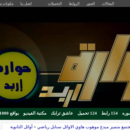
المقالات
الصور
الروابط
التحميلات
اتصل بنا
مكونات مج
154 رابط
124 تحميل
عاشق ترابك
مكتبة الفيديو
بواقع 1000زائر يوميا
تمع متميز مبدع موهوب هاوي الاوائل سنابل رياضي
»
أوائل الثانوية