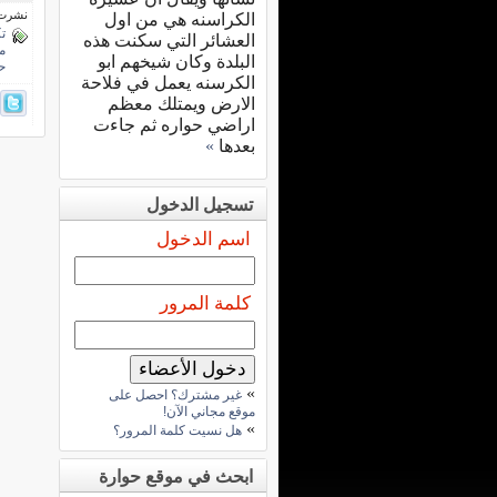
نشرت فى 21 أغسط
الكراسنه هي من اول
تك
العشائر التي سكنت هذه
م
البلدة وكان شيخهم ابو
حو
الكرسنه يعمل في فلاحة
الارض ويمتلك معظم
اراضي حواره ثم جاءت
بعدها
»
تسجيل الدخول
اسم الدخول
كلمة المرور
»
غير مشترك؟ احصل على
موقع مجاني الآن!
»
هل نسيت كلمة المرور؟
ابحث في موقع حوارة