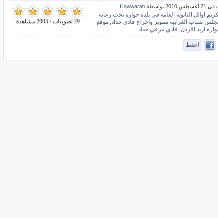
س 2010 بواسطة
Howwarah
ريم اوائل الثانوية العامه في بلدة حواره تحت رعاية
29 تصويتات / 2005 مشاهدة
جلس شباب الغرايبه تصوير واخراج فادي حداد
موقع
,
اره اربد الاردن
فادي مرعي حداد
,
احفظ