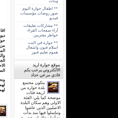
وبنات
** اطفال حوارة البوم
صور روضات مؤسسات
فيديو
** مشاركات تعليقات
آراء صفحات القراء
خواطر مغتربين
ديوا
حوا
** حوارة في النت
من 
اسلام فنون واشغال
الم
هموم تعليم قبور
وال
الج
موقع حوارة اربد
الا
الالكتروني يرحب بكم
الص
فادي مرعي حداد
ونح
يتكون مجتمع
لهم
بلدة حواره من
لهم
اربعة فئات
موضحة كما يلي: الفئة
الاولى وهم سكان البلدة
الاصليين الذين عاشوا
وتناسلوا فيها منذ بدأت
نشأتها ويقال ان عشيرة