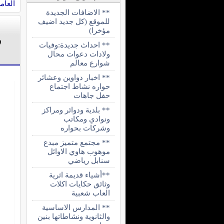
العام
** الاضافات الجديدة
للموقع (كل جديد اضيف
مؤخرا)
ر
** احداث جديدة:وفيات
ولادات دعوات محال
شوارع معالم
** اخبار دواوين وعشائر
حواره نشاط اجتماع
حفل جاهات
** بلدية ودوائر ومراكز
ونوادي ومكاتب
وشركات بحواره
** مجتمع متميز مبدع
موهوب هاوي الاوائل
سنابل رياضي
**أشياء قديمة اثرية
وثائق حكايات اكلات
العاب شعبية
** المدارس الاساسية
والثانوية ونشاطاتها بنين