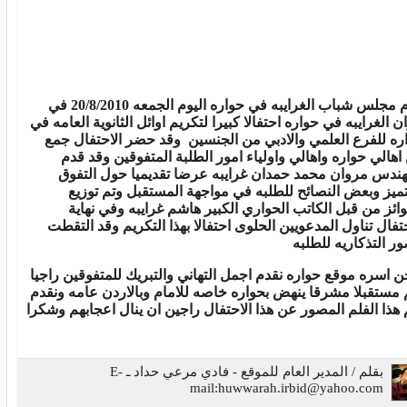
اقام مجلس شباب الغرايبه في حواره اليوم الجمعه 20/8/2010 في
ن الغرايبه في حواره احتفالا كبيرا لتكريم اوائل الثانوية العامه في
ره للفرع العلمي والادبي من الجنسين وقد حضر الاحتفال جمع
اهالي حواره واهالي واولياء امور الطلبة المتفوقين وقد قدم
هندس مروان محمد حمدان غرايبه عرضا تقديميا حول التفوق
تميز وبعض النصائح للطلبه في مواجهة المستقبل وتم توزيع
وائز من قبل الكاتب الحواري الكبير هاشم غرايبه وفي نهاية
حتفال تناول المدعويين الحلوى احتفالا بهذا التكريم وقد التقطت
ور التذكاريه للطلبه
ن اسره موقع حواره نقدم اجمل التهاني والتبريك للمتفوقين راجيا
 مستقبلا مشرقا ينهض بحواره خاصه للامام وبالاردن عامه ونقدم
 هذا الفلم المصور عن هذا الاحتفال راجين ان ينال اعجابهم وشكرا
بقلم / المدير العام للموقع - فادي مرعي حداد ـ E-
mail:
huwwarah.irbid@yahoo.com