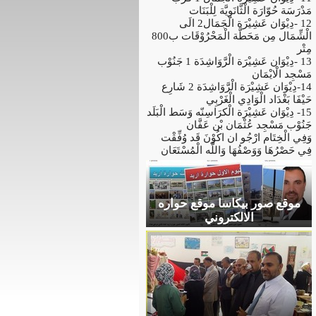
مَدْرَسَة حُوّارَة الْثَّانَوِيَّة لِلْبَنَات
12 -دِيْوَان عَشِيْرَة الْجَمَال2 الَى
الْشِّمَال مِن مَحَطَّة الْمَحْرُوْقَات ب800
مِتْر
13 -دِيْوَان عَشِيْرَة الْرَّوَاشِدَة 1 جَنُوْب
مَسْجِد الْايْمَان
14-دِيْوَان عَشِيْرَة الْرَّوَاشِدَة 2 شَارِع
حَيْفَا بَغْدَاد الْوَادِي الْغَرْبِي
15- دِيْوَان عَشِيْرَة الْكرَاسِنّه وَسَط الْبَلَد
جَنُوْب مَسْجِد عُثْمَان بْن عَفَّان
وَفِي الْخِتَام ارْجُو ان اكُوْنَ قَد وُفِّقْت
فِي حَصْرُهَا وَوَصْفُهَا وَاللَّه الْمُسْتَعَان
موقع صور بيكاسا موقع حواره
الالكتروني