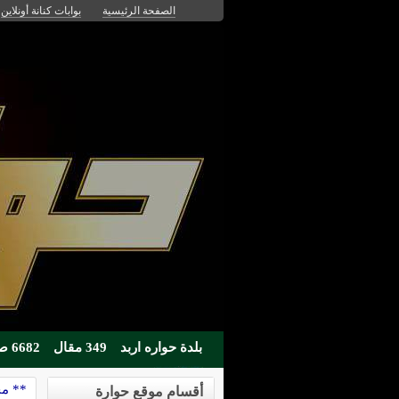
الصفحة الرئيسية
بوابات كنانة أونلاين
بلدة حواره اربد
349 مقال
6682 صوره
** مج
أقسام موقع حوارة