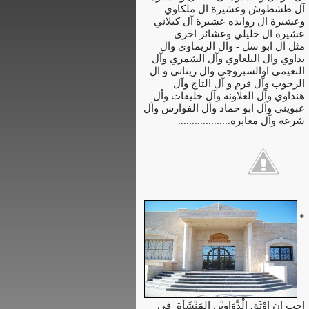
آل طشطوش وعشيرة ال ملكاوي
وعشيرة ال روابده عشيرة آل كيلاني
عشيرة ال خليلي وعشائر اخرى
مثل آل ابو سل - وال الريماوي وال
بداوي وال البلعاوي وآل الشمري وآل
النعيمي اوالسبروجي وال زيناتي و ال
الرجوب وآل قرم و آل التاج وآل
هنداوي وآل العلاونه وآل خليفات وأل
عبويني وآل ابو حماد وآل الفوارس وآل
شرعة وآل معابره...................
*
احِب ان اوْثَق الْدَّوَاوِيْن المَنْشَأة فِي