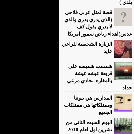
بلدي )
قصة لمثل عربي فلاحي
(الذي يدري يدري والذي
لا يدري يقول كف
عدس)اهداء رياض سمور امريكا
الزيارة الشخصية للراعي
عايد
شمست شميسه على
قريعة عيشه عيشة
بالمغاره ...فادي مرعي
حداد
المدارس هي بيوتنا
وممتلكاتها هي ممتلكات
الجميع
اليوم السبت الثاني من
تشرين اول لعام 2010