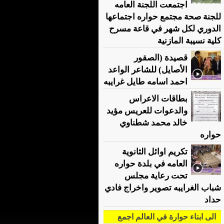
اجتمعت اللجنة العامه
للجنة صحة مجتمع حواره اجتماعها
الدوري لكل شهر في قاعة مسرح
كلية نسيبة المازنية
قصيدة (الصقور
الأصايل) للشاعر الواعد
احمد اسامه طايل غرايبه
بطاقات الاعراس
والدعوات للعريس مؤيد
خالد محمد شطناوي
حواره
تكريم اوائل الثانوية
العامه في بلدة حواره
تحت رعاية مجلس
شباب الغرايبه تصوير واخراج فادي
حداد
الى ابناء حوارة في العالم اجمع