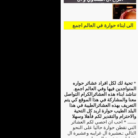
الشطناوي و السيد محمد عمر
ملكاوي (ابو رامي) و السيد تركي
محمد شطناوي (ابو علي)
الى ابناء حوارة في العالم اجمع
*
تحية لك لكل افراد عشائر حواره
المتواجدين فيها وفي العالم اجمع.
نناشد ابناء هذه العشائرالكرام التواصل
معنا والمشاركة في هذا الموقع كي يتم
التعريف بهذه العشائرالطيبة في هذا
البلد الطيب حوارة اربد كل التحية
والاحترام والتقدير لكم فأهلا وسهلا
.......
* احب ان احصي لكم العشائر
التي تقطن حوارة حاليا على النحو
التالي :ـعشيرة ال غرايبه وعشيرة ال