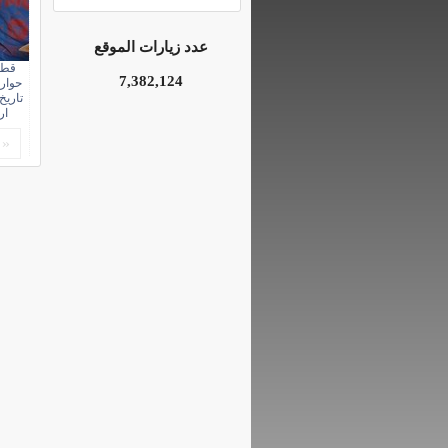
عدد زيارات الموقع
قطا
7,382,124
حوارة
تاريخ
ار
«