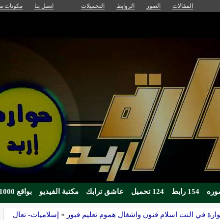
المقالات
الصور
الروابط
التحميلات
اتصل بنا
مكونات مج
154 رابط
124 تحميل
عاشق ترابك
مكتبة الفيديو
بواقع 1000زائر يوميا
ارة في النت اسلام فنون واشغال هموم تعليم قبور
»
إسلاميات- تعال