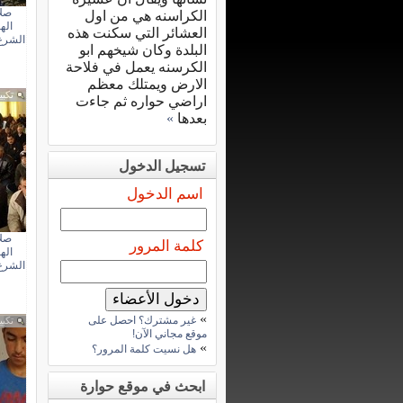
صلا
الكراسنه هي من اول
اله
العشائر التي سكنت هذه
الشرع
البلدة وكان شيخهم ابو
الكرسنه يعمل في فلاحة
الارض ويمتلك معظم
تكبي
اراضي حواره ثم جاءت
بعدها
»
تسجيل الدخول
اسم الدخول
صلا
كلمة المرور
اله
الشرع
»
غير مشترك؟ احصل على
تكبي
موقع مجاني الآن!
»
هل نسيت كلمة المرور؟
ابحث في موقع حوارة