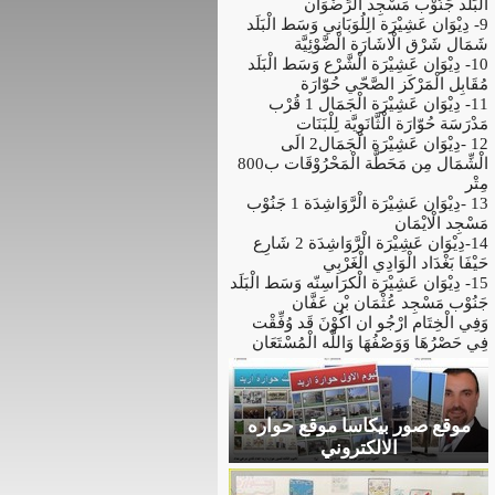
الْبَلَد جَنُوْب مَسْجِد الرِّضْوَان
9- دِيْوَان عَشِيْرَة الِلُوَبَانِي وَسَط الْبَلَد
شَمَال شَرْق الْاشَارَة الْضَّوْئِيَّة
10- دِيْوَان عَشِيْرَة الْشَّرْع وَسَط الْبَلَد
مُقَابِل الْمَرْكَز الصَّحّي حُوّارَة
11- دِيْوَان عَشِيْرَة الْجَمَال 1 قُرْب
مَدْرَسَة حُوّارَة الْثَّانَوِيَّة لِلْبَنَات
12 -دِيْوَان عَشِيْرَة الْجَمَال2 الَى
الْشِّمَال مِن مَحَطَّة الْمَحْرُوْقَات ب800
مِتْر
13 -دِيْوَان عَشِيْرَة الْرَّوَاشِدَة 1 جَنُوْب
مَسْجِد الْايْمَان
14-دِيْوَان عَشِيْرَة الْرَّوَاشِدَة 2 شَارِع
حَيْفَا بَغْدَاد الْوَادِي الْغَرْبِي
15- دِيْوَان عَشِيْرَة الْكرَاسِنّه وَسَط الْبَلَد
جَنُوْب مَسْجِد عُثْمَان بْن عَفَّان
وَفِي الْخِتَام ارْجُو ان اكُوْنَ قَد وُفِّقْت
فِي حَصْرُهَا وَوَصْفُهَا وَاللَّه الْمُسْتَعَان
موقع صور بيكاسا موقع حواره
الالكتروني