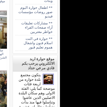
وبنات
موقع 
** اطفال حوارة البوم
صور روضات مؤسسات
تكبي
فيديو
** مشاركات تعليقات
آراء صفحات القراء
خواطر مغتربين
** حوارة في النت
اسلام فنون واشغال
هموم تعليم قبور
صلا
اله
الشرع
موقع حوارة اربد
الالكتروني يرحب بكم
فادي مرعي حداد
تكبي
يتكون مجتمع
بلدة حواره من
اربعة فئات
موضحة كما يلي: الفئة
الاولى وهم سكان البلدة
الاصليين الذين عاشوا
وتناسلوا فيها منذ بدأت
نشأتها ويقال ان عشيرة