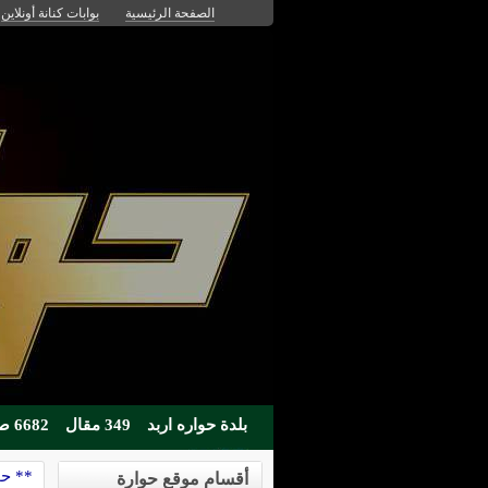
الصفحة الرئيسية
بوابات كنانة أونلاين
بلدة حواره اربد
349 مقال
6682 صوره
** حو
أقسام موقع حوارة