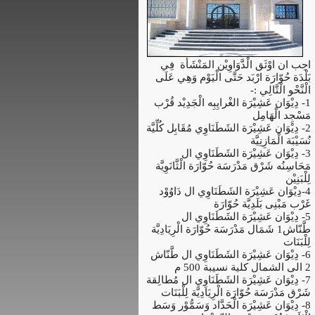
احِب ان اوْثَق الْدَّوَاوِيْن المَنْشَأة فِي
بَلْدَة حُوّارَة ارْبَد حَتَّى الْيَوْم وَهِي عَلَى
الْنَّحْو الْتَّالِي :-
1- دِيْوَان عَشِيْرَة الغْرايِبِه الْجَدِيْد قُرْب
مَسْجِد الْهَامِل
2- دِيْوَان عَشِيْرَة الشَطَنَاوِي مُقَابِل كُلِّيَّة
نُسَيْبَة الْمَازِنِيَّة
3- دِيْوَان عَشِيْرَة الشَطَنَاوِي ال
مَحَاسِنُه شَرْق مَدْرَسَة حُوّارَة الْثَّانَوِيَّة
لِلْبَنِيْن
4-دِيْوَان عَشِيْرَة الشَطَنَاوِي ال دَاوُوْد
غَرْب مَبْنِى بَلَدِيَّة حُوّارَة
5- دِيْوَان عَشِيْرَة الشَطَنَاوِي ال
طَّنّاش1 شَمَال مَدْرَسَة حُوّارَة الْرِيَادِيَّة
لِلْبَنَات
6- دِيْوَان عَشِيْرَة الشَطَنَاوِي ال طَّنّاش
2 الى الشمال كلية نسيبة 500 م
7- دِيْوَان عَشِيْرَة الشَطَنَاوِي ال مُطالِقة
شَرْق مَدْرَسَة حُوّارَة الْرِيَادِيَّة لِلْبَنَات
8- دِيْوَان عَشِيْرَة الْحَدَّاد وَسَمُّوْر وَسَط