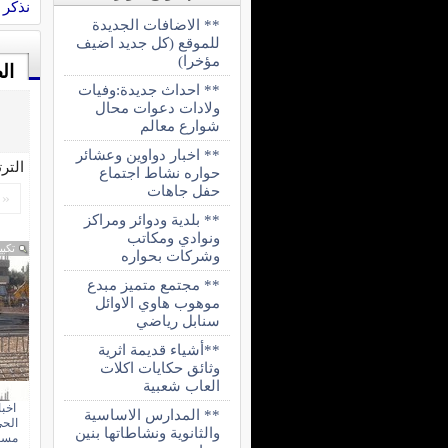
نذكر ا
** الاضافات الجديدة
للموقع (كل جديد اضيف
مؤخرا)
ال
** احداث جديدة:وفيات
ولادات دعوات محال
شوارع معالم
** اخبار دواوين وعشائر
التر
حواره نشاط اجتماع
حفل جاهات
«
** بلدية ودوائر ومراكز
ونوادي ومكاتب
تكبي
وشركات بحواره
** مجتمع متميز مبدع
موهوب هاوي الاوائل
سنابل رياضي
**أشياء قديمة اثرية
وثائق حكايات اكلات
العاب شعبية
اخب
** المدارس الاساسية
الحي
والثانوية ونشاطاتها بنين
مسج