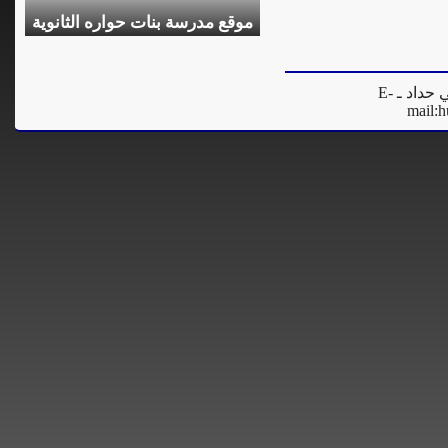
موقع مدرسة بنات حواره الثانوية
المدير العام للموقع - فادي مرعي حداد ـ E-
mail:
h