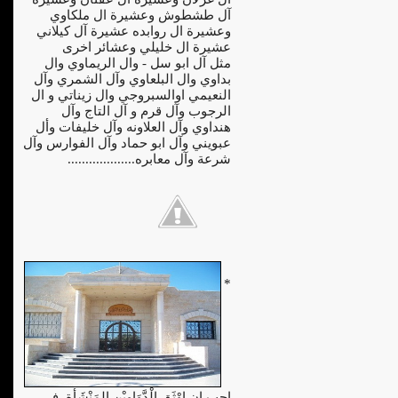
آل طشطوش وعشيرة ال ملكاوي
وعشيرة ال روابده عشيرة آل كيلاني
عشيرة ال خليلي وعشائر اخرى
مثل آل ابو سل - وال الريماوي وال
بداوي وال البلعاوي وآل الشمري وآل
النعيمي اوالسبروجي وال زيناتي و ال
الرجوب وآل قرم و آل التاج وآل
هنداوي وآل العلاونه وآل خليفات وأل
عبويني وآل ابو حماد وآل الفوارس وآل
شرعة وآل معابره...................
*
احِب ان اوْثَق الْدَّوَاوِيْن المَنْشَأة فِي