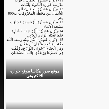
11- دِيْوَان عَشِيْرَة الْجَمَال 1 قُرْب
مَدْرَسَة حُوّارَة الْثَّانَوِيَّة لِلْبَنَات
12 -دِيْوَان عَشِيْرَة الْجَمَال2 الَى
الْشِّمَال مِن مَحَطَّة الْمَحْرُوْقَات ب800
مِتْر
13 -دِيْوَان عَشِيْرَة الْرَّوَاشِدَة 1 جَنُوْب
مَسْجِد الْايْمَان
14-دِيْوَان عَشِيْرَة الْرَّوَاشِدَة 2 شَارِع
حَيْفَا بَغْدَاد الْوَادِي الْغَرْبِي
15- دِيْوَان عَشِيْرَة الْكرَاسِنّه وَسَط الْبَلَد
جَنُوْب مَسْجِد عُثْمَان بْن عَفَّان
وَفِي الْخِتَام ارْجُو ان اكُوْنَ قَد وُفِّقْت
فِي حَصْرُهَا وَوَصْفُهَا وَاللَّه الْمُسْتَعَان
موقع صور بيكاسا موقع حواره
الالكتروني