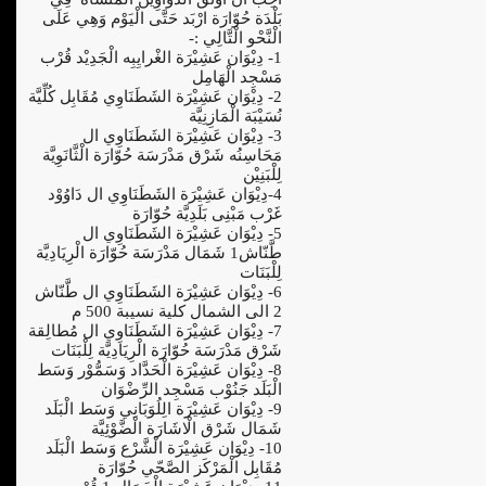
بَلْدَة حُوّارَة ارْبَد حَتَّى الْيَوْم وَهِي عَلَى
الْنَّحْو الْتَّالِي :-
1- دِيْوَان عَشِيْرَة الغْرايِبِه الْجَدِيْد قُرْب
مَسْجِد الْهَامِل
2- دِيْوَان عَشِيْرَة الشَطَنَاوِي مُقَابِل كُلِّيَّة
نُسَيْبَة الْمَازِنِيَّة
3- دِيْوَان عَشِيْرَة الشَطَنَاوِي ال
مَحَاسِنُه شَرْق مَدْرَسَة حُوّارَة الْثَّانَوِيَّة
لِلْبَنِيْن
4-دِيْوَان عَشِيْرَة الشَطَنَاوِي ال دَاوُوْد
غَرْب مَبْنِى بَلَدِيَّة حُوّارَة
5- دِيْوَان عَشِيْرَة الشَطَنَاوِي ال
طَّنّاش1 شَمَال مَدْرَسَة حُوّارَة الْرِيَادِيَّة
لِلْبَنَات
6- دِيْوَان عَشِيْرَة الشَطَنَاوِي ال طَّنّاش
2 الى الشمال كلية نسيبة 500 م
7- دِيْوَان عَشِيْرَة الشَطَنَاوِي ال مُطالِقة
شَرْق مَدْرَسَة حُوّارَة الْرِيَادِيَّة لِلْبَنَات
8- دِيْوَان عَشِيْرَة الْحَدَّاد وَسَمُّوْر وَسَط
الْبَلَد جَنُوْب مَسْجِد الرِّضْوَان
9- دِيْوَان عَشِيْرَة الِلُوَبَانِي وَسَط الْبَلَد
شَمَال شَرْق الْاشَارَة الْضَّوْئِيَّة
10- دِيْوَان عَشِيْرَة الْشَّرْع وَسَط الْبَلَد
مُقَابِل الْمَرْكَز الصَّحّي حُوّارَة