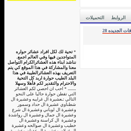
الروابط
التحميلات
ت الجديده 28
*
تحية لك لكل افراد عشائر حواره
المتواجدين فيها وفي العالم اجمع.
نناشد ابناء هذه العشائرالكرام التواصل
معنا والمشاركة في هذا الموقع كي يتم
التعريف بهذه العشائرالطيبة في هذا
البلد الطيب حوارة اربد كل التحية
والاحترام والتقدير لكم فأهلا وسهلا
.......
* احب ان احصي لكم العشائر
التي تقطن حوارة حاليا على النحو
التالي :ـعشيرة ال غرايبه وعشيرة ال
شطناوي عشيرة ال حداد وسمور
وعشيرة ال لوباني وعشيرة ال شرع
وعشيرة ال جمال وعشيرة ال رواشدة
وعشيرة ال كراسنة وعشيرة ال
خطيب وعشيرة ال صوالحه وعشيرة
ال غزلان وعشيرة ال عفنان وعشيرة