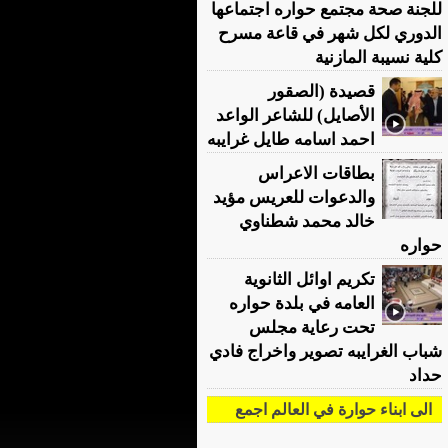
للجنة صحة مجتمع حواره اجتماعها
الدوري لكل شهر في قاعة مسرح
كلية نسيبة المازنية
قصيدة (الصقور
الأصايل) للشاعر الواعد
احمد اسامه طايل غرايبه
بطاقات الاعراس
والدعوات للعريس مؤيد
خالد محمد شطناوي
حواره
تكريم اوائل الثانوية
العامه في بلدة حواره
تحت رعاية مجلس
شباب الغرايبه تصوير واخراج فادي
حداد
الى ابناء حوارة في العالم اجمع