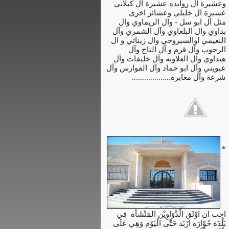
وعشيرة ال روابده عشيرة آل كيلاني
عشيرة ال خليلي وعشائر اخرى
مثل آل ابو سل - وال الريماوي وال
بداوي وال البلعاوي وآل الشمري وآل
النعيمي اوالسبروجي وال زيناتي و ال
الرجوب وآل قرم و آل التاج وآل
هنداوي وآل العلاونه وآل خليفات وأل
عبويني وآل ابو حماد وآل الفوارس وآل
شرعة وآل معابره...................
*
احِب ان اوْثَق الْدَّوَاوِيْن المَنْشَأة فِي
بَلْدَة حُوّارَة ارْبَد حَتَّى الْيَوْم وَهِي عَلَى