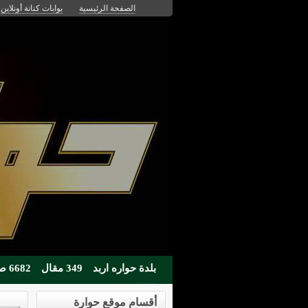
الصفحة الرئيسية
بوابات كنانة أونلاين
بلدة حواره اربد
349 مقال
6682 صوره
أقسام موقع حوارة