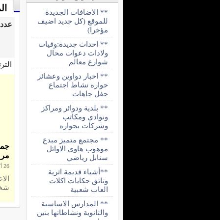
ال
** الاضافات الجديدة
للموقع (كل جديد اضيف
عدد 1 مقال تحت تص
مؤخرا)
** احداث جديدة:وفيات
ولادات دعوات محال
شوارع معالم
التر
** اخبار دواوين وعشائر
حواره نشاط اجتماع
حفل جاهات
** بلدية ودوائر ومراكز
ونوادي ومكاتب
وشركات بحواره
** مجتمع متميز مبدع
جمع
موهوب هاوي الاوائل
مرع
سنابل رياضي
26 أكتوبر 2011
**أشياء قديمة اثرية
وثائق حكايات اكلات
شخص
العاب شعبية
** المدارس الاساسية
والثانوية ونشاطاتها بنين