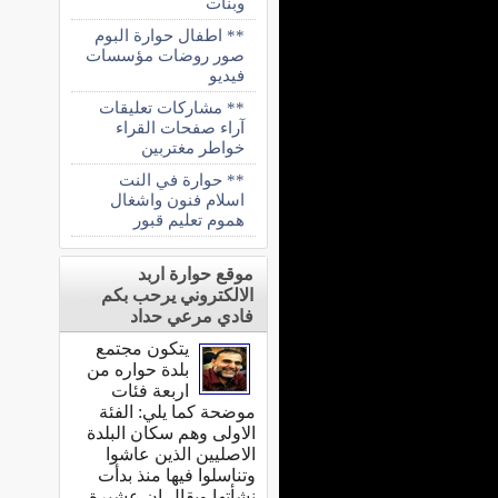
وبنات
** اطفال حوارة البوم
صور روضات مؤسسات
فيديو
** مشاركات تعليقات
آراء صفحات القراء
خواطر مغتربين
** حوارة في النت
اسلام فنون واشغال
هموم تعليم قبور
موقع حوارة اربد
الالكتروني يرحب بكم
فادي مرعي حداد
يتكون مجتمع
بلدة حواره من
اربعة فئات
موضحة كما يلي: الفئة
الاولى وهم سكان البلدة
الاصليين الذين عاشوا
وتناسلوا فيها منذ بدأت
نشأتها ويقال ان عشيرة