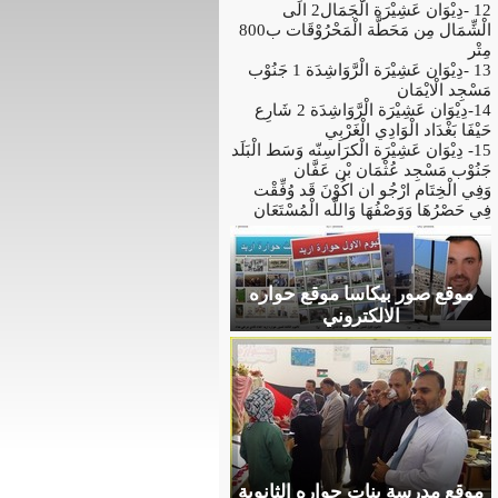
12 -دِيْوَان عَشِيْرَة الْجَمَال2 الَى
الْشِّمَال مِن مَحَطَّة الْمَحْرُوْقَات ب800
مِتْر
13 -دِيْوَان عَشِيْرَة الْرَّوَاشِدَة 1 جَنُوْب
مَسْجِد الْايْمَان
14-دِيْوَان عَشِيْرَة الْرَّوَاشِدَة 2 شَارِع
حَيْفَا بَغْدَاد الْوَادِي الْغَرْبِي
15- دِيْوَان عَشِيْرَة الْكرَاسِنّه وَسَط الْبَلَد
جَنُوْب مَسْجِد عُثْمَان بْن عَفَّان
وَفِي الْخِتَام ارْجُو ان اكُوْنَ قَد وُفِّقْت
فِي حَصْرُهَا وَوَصْفُهَا وَاللَّه الْمُسْتَعَان
موقع صور بيكاسا موقع حواره
الالكتروني
موقع مدرسة بنات حواره الثانوية