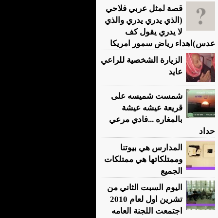
قصة لمثل عربي فلاحي
(الذي يدري يدري والذي
لا يدري يقول كف
عدس)اهداء رياض سمور امريكا
الزيارة الشخصية للراعي
عايد
شمست شميسه على
قريعة عيشه عيشة
بالمغاره ...فادي مرعي
حداد
المدارس هي بيوتنا
وممتلكاتها هي ممتلكات
الجميع
اليوم السبت الثاني من
تشرين اول لعام 2010
اجتمعت اللجنة العامه