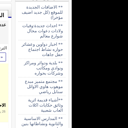
** الاضافات الجديدة
للموقع (كل جديد اضيف
ال
مؤخرا)
عدد 24 مقال تحت
** احداث جديدة:وفيات
ولادات دعوات محال
شوارع معالم
** اخبار دواوين وعشائر
التر
حواره نشاط اجتماع
حفل جاهات
«
** بلدية ودوائر ومراكز
ونوادي ومكاتب
وشركات بحواره
** مجتمع متميز مبدع
موهوب هاوي الاوائل
سنابل رياضي
**أشياء قديمة اثرية
وثائق حكايات اكلات
الا
العاب شعبية
26 يوليو 2010
** المدارس الاساسية
والثانوية ونشاطاتها بنين