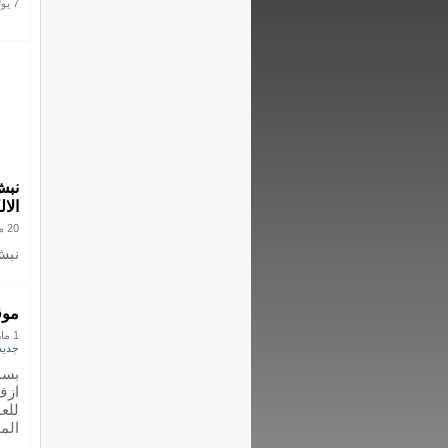
7 يوليو 2010
نبش
الا
20 مارس 2012
نبش
موق
1 مارس 2012
جديد
بسم
ازف
للع
الموافق 12