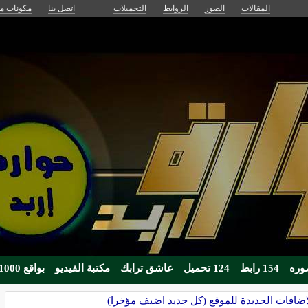
المقالات
الصور
الروابط
التحميلات
اتصل بنا
مكونات مج
154 رابط
124 تحميل
عاشق ترابك
مكتبة الفيديو
بواقع 1000زائر يوميا
اضافات الجديدة للموقع (كل جديد اضيف مؤخرا)