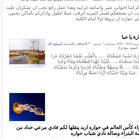
ركما اخواني عمر واسامه غرايبه وهذا عمل رائع يجب ان تشكران عليه
ب ان نشجعكم لعمل المزيد اترقب عملا اطول واذكركم بأماكن يحبون
ي حواره ان يروها اولا امام الكلية
ة يا حبا
/
909 مشاهدة
/ تصنيف:
** الاضافات الجديدة للموقع (كل
 اضيف مؤخرا)
رَهُ اسْما عَشِقْنَاهُ ...... بِالْقَلْبِ نَقْشَا حَفَرْنَاهُ عِزا
ْدَا صَنَعْنَاهُ ......عَلَيْنَا عَهْدَا قَطَعْنَاهُ وَفَاءً وَحُبا
ْنَاهُ ...... تَلَا وَسَهْلَا وَطِئْنَاهُ غَرّسا وَكَرَمَا سَقَيْنَاهُ
 عِنَبَا وَتِيْنَا جَنَيْنَاهَ ارْثا اصَيَلَا وَرِثْنَاهُ
اء كأس العالم في حواره اربد ينقلها لكم فادي مرعي حداد من
ة البتراء وصالة نادي شباب حواره