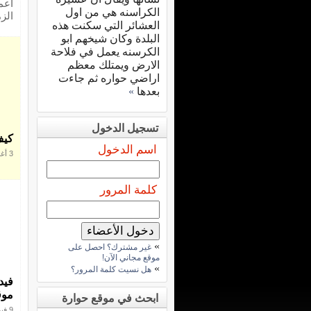
اعم
الكراسنه هي من اول
الز
العشائر التي سكنت هذه
البلدة وكان شيخهم ابو
الكرسنه يعمل في فلاحة
الارض ويمتلك معظم
اراضي حواره ثم جاءت
بعدها
»
تسجيل الدخول
كيف
اسم الدخول
3 أغسطس 2010
كلمة المرور
»
غير مشترك؟ احصل على
موقع مجاني الآن!
»
هل نسيت كلمة المرور؟
فيد
موق
ابحث في موقع حوارة
9 فبراير 2013