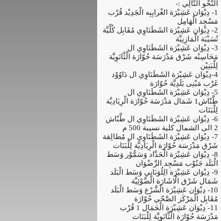
الْنَّحْو الْتَّالِي :-
1- دِيْوَان عَشِيْرَة الغْرايِبِه الْجَدِيْد قُرْب
مَسْجِد الْهَامِل
2- دِيْوَان عَشِيْرَة الشَطَنَاوِي مُقَابِل كُلِّيَّة
نُسَيْبَة الْمَازِنِيَّة
3- دِيْوَان عَشِيْرَة الشَطَنَاوِي ال
مَحَاسِنُه شَرْق مَدْرَسَة حُوّارَة الْثَّانَوِيَّة
لِلْبَنِيْن
4-دِيْوَان عَشِيْرَة الشَطَنَاوِي ال دَاوُوْد
غَرْب مَبْنِى بَلَدِيَّة حُوّارَة
5- دِيْوَان عَشِيْرَة الشَطَنَاوِي ال
طَّنّاش1 شَمَال مَدْرَسَة حُوّارَة الْرِيَادِيَّة
لِلْبَنَات
6- دِيْوَان عَشِيْرَة الشَطَنَاوِي ال طَّنّاش
2 الى الشمال كلية نسيبة 500 م
7- دِيْوَان عَشِيْرَة الشَطَنَاوِي ال مُطالِقة
شَرْق مَدْرَسَة حُوّارَة الْرِيَادِيَّة لِلْبَنَات
8- دِيْوَان عَشِيْرَة الْحَدَّاد وَسَمُّوْر وَسَط
الْبَلَد جَنُوْب مَسْجِد الرِّضْوَان
9- دِيْوَان عَشِيْرَة الِلُوَبَانِي وَسَط الْبَلَد
شَمَال شَرْق الْاشَارَة الْضَّوْئِيَّة
10- دِيْوَان عَشِيْرَة الْشَّرْع وَسَط الْبَلَد
مُقَابِل الْمَرْكَز الصَّحّي حُوّارَة
11- دِيْوَان عَشِيْرَة الْجَمَال 1 قُرْب
مَدْرَسَة حُوّارَة الْثَّانَوِيَّة لِلْبَنَات