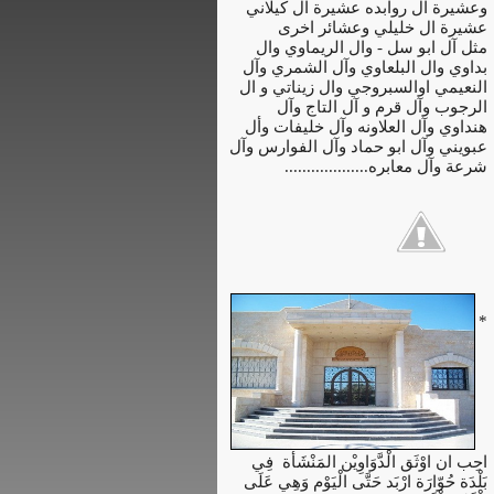
وعشيرة ال روابده عشيرة آل كيلاني
عشيرة ال خليلي وعشائر اخرى
مثل آل ابو سل - وال الريماوي وال
بداوي وال البلعاوي وآل الشمري وآل
النعيمي اوالسبروجي وال زيناتي و ال
الرجوب وآل قرم و آل التاج وآل
هنداوي وآل العلاونه وآل خليفات وأل
عبويني وآل ابو حماد وآل الفوارس وآل
شرعة وآل معابره...................
*
احِب ان اوْثَق الْدَّوَاوِيْن المَنْشَأة فِي
بَلْدَة حُوّارَة ارْبَد حَتَّى الْيَوْم وَهِي عَلَى