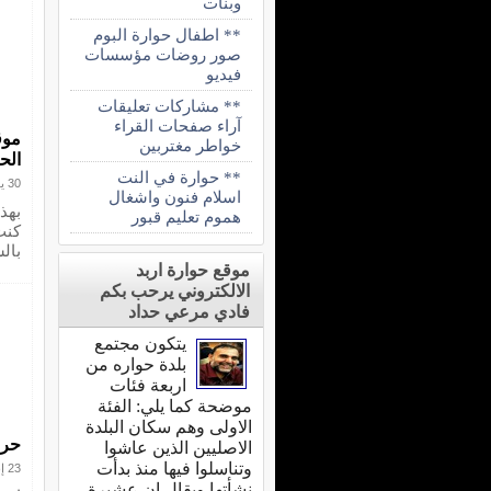
وبنات
** اطفال حوارة البوم
صور روضات مؤسسات
فيديو
** مشاركات تعليقات
آراء صفحات القراء
موق
خواطر مغتربين
الح
** حوارة في النت
30 يوليو 2011
اسلام فنون واشغال
بهذ
هموم تعليم قبور
كنت
بال
موقع حوارة اربد
الالكتروني يرحب بكم
فادي مرعي حداد
يتكون مجتمع
بلدة حواره من
اربعة فئات
موضحة كما يلي: الفئة
الاولى وهم سكان البلدة
حراك
الاصليين الذين عاشوا
وتناسلوا فيها منذ بدأت
23 إبريل 2012
نشأتها ويقال ان عشيرة