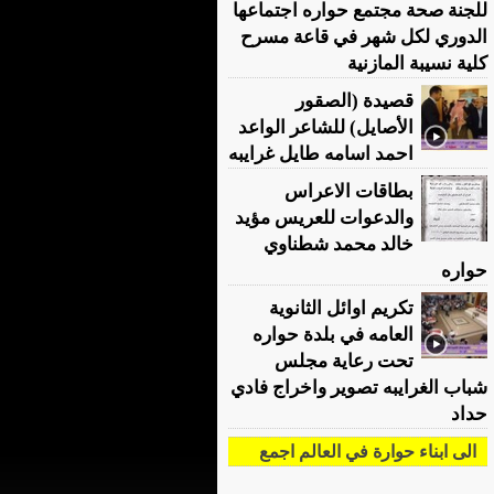
للجنة صحة مجتمع حواره اجتماعها
الدوري لكل شهر في قاعة مسرح
كلية نسيبة المازنية
قصيدة (الصقور
الأصايل) للشاعر الواعد
احمد اسامه طايل غرايبه
بطاقات الاعراس
والدعوات للعريس مؤيد
خالد محمد شطناوي
حواره
تكريم اوائل الثانوية
العامه في بلدة حواره
تحت رعاية مجلس
شباب الغرايبه تصوير واخراج فادي
حداد
الى ابناء حوارة في العالم اجمع