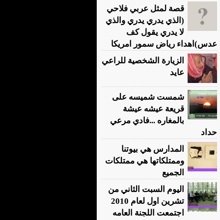
قصة لمثل عربي فلاحي
(الذي يدري يدري والذي
لا يدري يقول كف
عدس)اهداء رياض سمور امريكا
الزيارة الشخصية للراعي
عايد
شمست شميسه على
قريعة عيشه عيشة
بالمغاره ...فادي مرعي
حداد
المدارس هي بيوتنا
وممتلكاتها هي ممتلكات
الجميع
اليوم السبت الثاني من
تشرين اول لعام 2010
اجتمعت اللجنة العامه