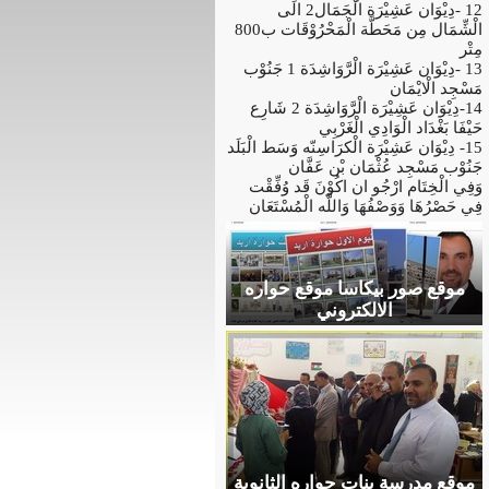
12 -دِيْوَان عَشِيْرَة الْجَمَال2 الَى
الْشِّمَال مِن مَحَطَّة الْمَحْرُوْقَات ب800
مِتْر
13 -دِيْوَان عَشِيْرَة الْرَّوَاشِدَة 1 جَنُوْب
مَسْجِد الْايْمَان
14-دِيْوَان عَشِيْرَة الْرَّوَاشِدَة 2 شَارِع
حَيْفَا بَغْدَاد الْوَادِي الْغَرْبِي
15- دِيْوَان عَشِيْرَة الْكرَاسِنّه وَسَط الْبَلَد
جَنُوْب مَسْجِد عُثْمَان بْن عَفَّان
وَفِي الْخِتَام ارْجُو ان اكُوْنَ قَد وُفِّقْت
فِي حَصْرُهَا وَوَصْفُهَا وَاللَّه الْمُسْتَعَان
موقع صور بيكاسا موقع حواره
الالكتروني
موقع مدرسة بنات حواره الثانوية