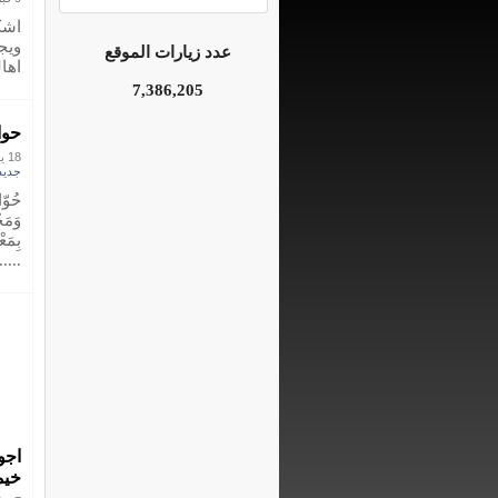
اشك
ويج
عدد زيارات الموقع
اهال
7,386,205
حوار
18 يونيو 2011
جديد
حُوّا
وَمَج
بِمَع
......
اجو
خيم