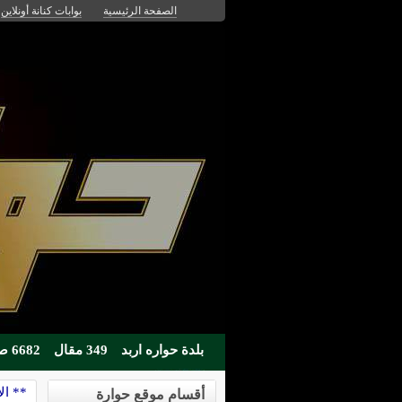
الصفحة الرئيسية
بوابات كنانة أونلاين
بلدة حواره اربد
349 مقال
6682 صوره
** ال
أقسام موقع حوارة