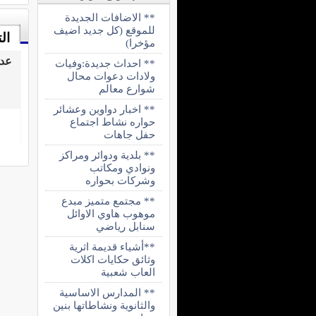
** الاضافات الجديدة
للموقع (كل جديد اضيف
ال
مؤخرا)
عدد 0 تحميلات
** احداث جديدة:وفيات
ولادات دعوات محال
شوارع معالم
** اخبار دواوين وعشائر
حواره نشاط اجتماع
حفل جاهات
** بلدية ودوائر ومراكز
ونوادي ومكاتب
وشركات بحواره
** مجتمع متميز مبدع
موهوب هاوي الاوائل
سنابل رياضي
**أشياء قديمة اثرية
وثائق حكايات اكلات
العاب شعبية
** المدارس الاساسية
والثانوية ونشاطاتها بنين