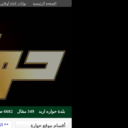
الصفحة الرئيسية
بوابات كنانة أونلاين
بلدة حواره اربد
349 مقال
6682 صوره
** ال
أقسام موقع حوارة