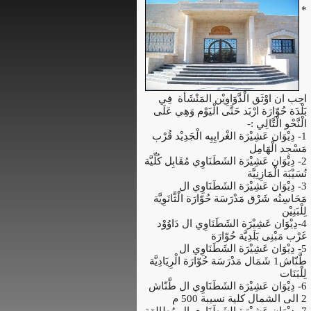
*
احِب ان اوْثَق الْدَّوَاوِيْن المَنْشَأة فِي
بَلْدَة حُوّارَة ارْبَد حَتَّى الْيَوْم وَهِي عَلَى
الْنَّحْو الْتَّالِي :-
1- دِيْوَان عَشِيْرَة الغْرايِبِه الْجَدِيْد قُرْب
مَسْجِد الْهَامِل
2- دِيْوَان عَشِيْرَة الشَطَنَاوِي مُقَابِل كُلِّيَّة
نُسَيْبَة الْمَازِنِيَّة
3- دِيْوَان عَشِيْرَة الشَطَنَاوِي ال
مَحَاسِنُه شَرْق مَدْرَسَة حُوّارَة الْثَّانَوِيَّة
لِلْبَنِيْن
4-دِيْوَان عَشِيْرَة الشَطَنَاوِي ال دَاوُوْد
غَرْب مَبْنِى بَلَدِيَّة حُوّارَة
5- دِيْوَان عَشِيْرَة الشَطَنَاوِي ال
طَّنّاش1 شَمَال مَدْرَسَة حُوّارَة الْرِيَادِيَّة
لِلْبَنَات
6- دِيْوَان عَشِيْرَة الشَطَنَاوِي ال طَّنّاش
2 الى الشمال كلية نسيبة 500 م
7- دِيْوَان عَشِيْرَة الشَطَنَاوِي ال مُطالِقة