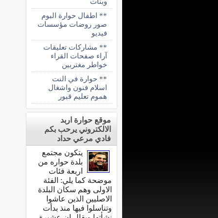
وبنات
** اطفال حوارة البوم
صور روضات مؤسسات
فيديو
** مشاركات تعليقات
آراء صفحات القراء
خواطر مغتربين
** حوارة في النت
اسلام فنون واشغال
هموم تعليم قبور
موقع حوارة اربد
الالكتروني يرحب بكم
فادي مرعي حداد
يتكون مجتمع
بلدة حواره من
اربعة فئات
موضحة كما يلي: الفئة
الاولى وهم سكان البلدة
الاصليين الذين عاشوا
وتناسلوا فيها منذ بدأت
نشأتها ويقال ان عشيرة