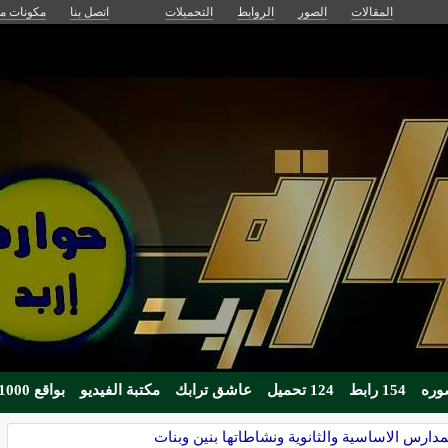
المقالات
الصور
الروابط
التحميلات
اتصل بنا
مكونات مج
154 رابط
124 تحميل
عاشق ترابك
مكتبة الفيديو
بواقع 1000زائر يوميا
مدارس الاساسية والثانوية ونشاطاتها بنين وبنات