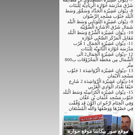
شَرْق مَدْرَسَة حُوّارَة الْرِيَادِيَّة لِلْبَنَات
8- دِيْوَان عَشِيْرَة الْحَدَّاد وَسَمُّوْر وَسَط
الْبَلَد جَنُوْب مَسْجِد الرِّضْوَان
9- دِيْوَان عَشِيْرَة الِلُوَبَانِي وَسَط الْبَلَد
شَمَال شَرْق الْاشَارَة الْضَّوْئِيَّة
10- دِيْوَان عَشِيْرَة الْشَّرْع وَسَط الْبَلَد
مُقَابِل الْمَرْكَز الصَّحّي حُوّارَة
11- دِيْوَان عَشِيْرَة الْجَمَال 1 قُرْب
مَدْرَسَة حُوّارَة الْثَّانَوِيَّة لِلْبَنَات
12 -دِيْوَان عَشِيْرَة الْجَمَال2 الَى
الْشِّمَال مِن مَحَطَّة الْمَحْرُوْقَات ب800
مِتْر
13 -دِيْوَان عَشِيْرَة الْرَّوَاشِدَة 1 جَنُوْب
مَسْجِد الْايْمَان
14-دِيْوَان عَشِيْرَة الْرَّوَاشِدَة 2 شَارِع
حَيْفَا بَغْدَاد الْوَادِي الْغَرْبِي
15- دِيْوَان عَشِيْرَة الْكرَاسِنّه وَسَط الْبَلَد
جَنُوْب مَسْجِد عُثْمَان بْن عَفَّان
وَفِي الْخِتَام ارْجُو ان اكُوْنَ قَد وُفِّقْت
فِي حَصْرُهَا وَوَصْفُهَا وَاللَّه الْمُسْتَعَان
موقع صور بيكاسا موقع حواره