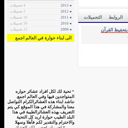
◂ 2013
4 تحميلات
◂ 2012
2 تحميلات
الروابط
التحميلات
◂ 2011
10 تحميلات
◂ 2010
56 تحميلات
◂ 2009
25 تحميلات
بتحفيظ القرآن
الى ابناء حوارة في العالم اجمع
*
تحية لك لكل افراد عشائر حواره
المتواجدين فيها وفي العالم اجمع.
نناشد ابناء هذه العشائرالكرام التواصل
معنا والمشاركة في هذا الموقع كي يتم
التعريف بهذه العشائرالطيبة في هذا
البلد الطيب حوارة اربد كل التحية
والاحترام والتقدير لكم فأهلا وسهلا
.......
* احب ان احصي لكم العشائر