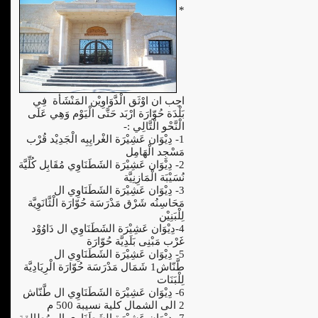
*
احِب ان اوْثَق الْدَّوَاوِيْن المَنْشَأة فِي
بَلْدَة حُوّارَة ارْبَد حَتَّى الْيَوْم وَهِي عَلَى
الْنَّحْو الْتَّالِي :-
1- دِيْوَان عَشِيْرَة الغْرايِبِه الْجَدِيْد قُرْب
مَسْجِد الْهَامِل
2- دِيْوَان عَشِيْرَة الشَطَنَاوِي مُقَابِل كُلِّيَّة
نُسَيْبَة الْمَازِنِيَّة
3- دِيْوَان عَشِيْرَة الشَطَنَاوِي ال
مَحَاسِنُه شَرْق مَدْرَسَة حُوّارَة الْثَّانَوِيَّة
لِلْبَنِيْن
4-دِيْوَان عَشِيْرَة الشَطَنَاوِي ال دَاوُوْد
غَرْب مَبْنِى بَلَدِيَّة حُوّارَة
5- دِيْوَان عَشِيْرَة الشَطَنَاوِي ال
طَّنّاش1 شَمَال مَدْرَسَة حُوّارَة الْرِيَادِيَّة
لِلْبَنَات
6- دِيْوَان عَشِيْرَة الشَطَنَاوِي ال طَّنّاش
2 الى الشمال كلية نسيبة 500 م
7- دِيْوَان عَشِيْرَة الشَطَنَاوِي ال مُطالِقة