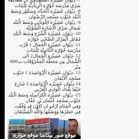
شَرْق مَدْرَسَة حُوّارَة الْرِيَادِيَّة لِلْبَنَات
8- دِيْوَان عَشِيْرَة الْحَدَّاد وَسَمُّوْر وَسَط
الْبَلَد جَنُوْب مَسْجِد الرِّضْوَان
9- دِيْوَان عَشِيْرَة الِلُوَبَانِي وَسَط الْبَلَد
شَمَال شَرْق الْاشَارَة الْضَّوْئِيَّة
10- دِيْوَان عَشِيْرَة الْشَّرْع وَسَط الْبَلَد
مُقَابِل الْمَرْكَز الصَّحّي حُوّارَة
11- دِيْوَان عَشِيْرَة الْجَمَال 1 قُرْب
مَدْرَسَة حُوّارَة الْثَّانَوِيَّة لِلْبَنَات
12 -دِيْوَان عَشِيْرَة الْجَمَال2 الَى
الْشِّمَال مِن مَحَطَّة الْمَحْرُوْقَات ب800
مِتْر
13 -دِيْوَان عَشِيْرَة الْرَّوَاشِدَة 1 جَنُوْب
مَسْجِد الْايْمَان
14-دِيْوَان عَشِيْرَة الْرَّوَاشِدَة 2 شَارِع
حَيْفَا بَغْدَاد الْوَادِي الْغَرْبِي
15- دِيْوَان عَشِيْرَة الْكرَاسِنّه وَسَط الْبَلَد
جَنُوْب مَسْجِد عُثْمَان بْن عَفَّان
وَفِي الْخِتَام ارْجُو ان اكُوْنَ قَد وُفِّقْت
فِي حَصْرُهَا وَوَصْفُهَا وَاللَّه الْمُسْتَعَان
موقع صور بيكاسا موقع حواره