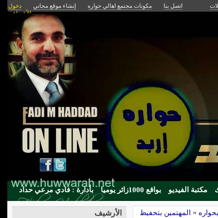
لات
اتصل بنا
مكونات مجتمع اهالي حواره
إنشاء موقع مجاني
دخول
الأعضاء
مكتبة الفيديو
بواقع 1000زائر يوميا
بأدارة : فادي مرعي حداد
حواره
»
المهتمين بتحفيظ
الأرشيف