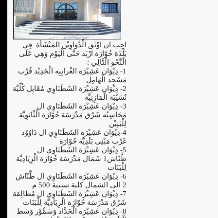
احِب ان اوْثَق الْدَّوَاوِيْن المَنْشَأة فِي
بَلْدَة حُوّارَة ارْبَد حَتَّى الْيَوْم وَهِي عَلَى
الْنَّحْو الْتَّالِي :-
1- دِيْوَان عَشِيْرَة الغْرايِبِه الْجَدِيْد قُرْب
مَسْجِد الْهَامِل
2- دِيْوَان عَشِيْرَة الشَطَنَاوِي مُقَابِل كُلِّيَّة
نُسَيْبَة الْمَازِنِيَّة
3- دِيْوَان عَشِيْرَة الشَطَنَاوِي ال
مَحَاسِنُه شَرْق مَدْرَسَة حُوّارَة الْثَّانَوِيَّة
لِلْبَنِيْن
4-دِيْوَان عَشِيْرَة الشَطَنَاوِي ال دَاوُوْد
غَرْب مَبْنِى بَلَدِيَّة حُوّارَة
5- دِيْوَان عَشِيْرَة الشَطَنَاوِي ال
طَّنّاش1 شَمَال مَدْرَسَة حُوّارَة الْرِيَادِيَّة
لِلْبَنَات
6- دِيْوَان عَشِيْرَة الشَطَنَاوِي ال طَّنّاش
2 الى الشمال كلية نسيبة 500 م
7- دِيْوَان عَشِيْرَة الشَطَنَاوِي ال مُطالِقة
شَرْق مَدْرَسَة حُوّارَة الْرِيَادِيَّة لِلْبَنَات
8- دِيْوَان عَشِيْرَة الْحَدَّاد وَسَمُّوْر وَسَط