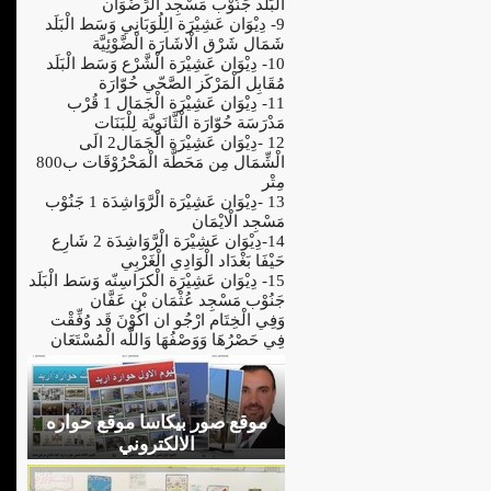
الْبَلَد جَنُوْب مَسْجِد الرِّضْوَان
9- دِيْوَان عَشِيْرَة الِلُوَبَانِي وَسَط الْبَلَد
شَمَال شَرْق الْاشَارَة الْضَّوْئِيَّة
10- دِيْوَان عَشِيْرَة الْشَّرْع وَسَط الْبَلَد
مُقَابِل الْمَرْكَز الصَّحّي حُوّارَة
11- دِيْوَان عَشِيْرَة الْجَمَال 1 قُرْب
مَدْرَسَة حُوّارَة الْثَّانَوِيَّة لِلْبَنَات
12 -دِيْوَان عَشِيْرَة الْجَمَال2 الَى
الْشِّمَال مِن مَحَطَّة الْمَحْرُوْقَات ب800
مِتْر
13 -دِيْوَان عَشِيْرَة الْرَّوَاشِدَة 1 جَنُوْب
مَسْجِد الْايْمَان
14-دِيْوَان عَشِيْرَة الْرَّوَاشِدَة 2 شَارِع
حَيْفَا بَغْدَاد الْوَادِي الْغَرْبِي
15- دِيْوَان عَشِيْرَة الْكرَاسِنّه وَسَط الْبَلَد
جَنُوْب مَسْجِد عُثْمَان بْن عَفَّان
وَفِي الْخِتَام ارْجُو ان اكُوْنَ قَد وُفِّقْت
فِي حَصْرُهَا وَوَصْفُهَا وَاللَّه الْمُسْتَعَان
موقع صور بيكاسا موقع حواره
الالكتروني