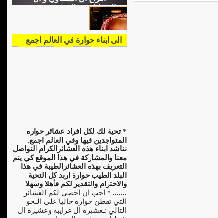
الشطناوي و السيد محمد عمر
ملكاوي (ابو رامي) و السيد تركي
محمد شطناوي (ابو علي)
الى ابناء حوارة في العالم اجمع
*
تحية لك لكل افراد عشائر حواره
المتواجدين فيها وفي العالم اجمع.
نناشد ابناء هذه العشائرالكرام التواصل
معنا والمشاركة في هذا الموقع كي يتم
التعريف بهذه العشائرالطيبة في هذا
البلد الطيب حوارة اربد كل التحية
والاحترام والتقدير لكم فأهلا وسهلا
.......
* احب ان احصي لكم العشائر
التي تقطن حوارة حاليا على النحو
التالي :ـعشيرة ال غرايبه وعشيرة ال