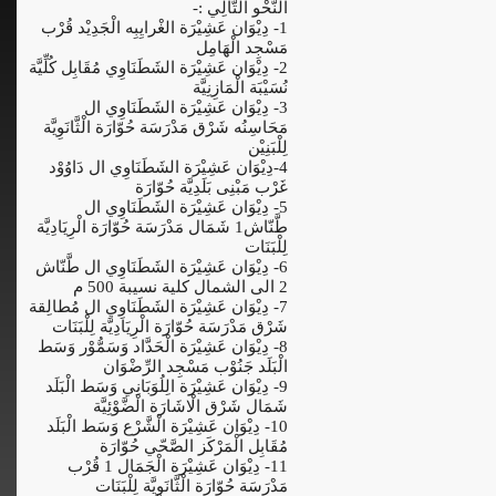
الْنَّحْو الْتَّالِي :-
1- دِيْوَان عَشِيْرَة الغْرايِبِه الْجَدِيْد قُرْب
مَسْجِد الْهَامِل
2- دِيْوَان عَشِيْرَة الشَطَنَاوِي مُقَابِل كُلِّيَّة
نُسَيْبَة الْمَازِنِيَّة
3- دِيْوَان عَشِيْرَة الشَطَنَاوِي ال
مَحَاسِنُه شَرْق مَدْرَسَة حُوّارَة الْثَّانَوِيَّة
لِلْبَنِيْن
4-دِيْوَان عَشِيْرَة الشَطَنَاوِي ال دَاوُوْد
غَرْب مَبْنِى بَلَدِيَّة حُوّارَة
5- دِيْوَان عَشِيْرَة الشَطَنَاوِي ال
طَّنّاش1 شَمَال مَدْرَسَة حُوّارَة الْرِيَادِيَّة
لِلْبَنَات
6- دِيْوَان عَشِيْرَة الشَطَنَاوِي ال طَّنّاش
2 الى الشمال كلية نسيبة 500 م
7- دِيْوَان عَشِيْرَة الشَطَنَاوِي ال مُطالِقة
شَرْق مَدْرَسَة حُوّارَة الْرِيَادِيَّة لِلْبَنَات
8- دِيْوَان عَشِيْرَة الْحَدَّاد وَسَمُّوْر وَسَط
الْبَلَد جَنُوْب مَسْجِد الرِّضْوَان
9- دِيْوَان عَشِيْرَة الِلُوَبَانِي وَسَط الْبَلَد
شَمَال شَرْق الْاشَارَة الْضَّوْئِيَّة
10- دِيْوَان عَشِيْرَة الْشَّرْع وَسَط الْبَلَد
مُقَابِل الْمَرْكَز الصَّحّي حُوّارَة
11- دِيْوَان عَشِيْرَة الْجَمَال 1 قُرْب
مَدْرَسَة حُوّارَة الْثَّانَوِيَّة لِلْبَنَات