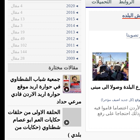
الروابط
التحميلات
◂ 2020
4 مقال
◂ 2016
4 مقال
ش البلده
◂ 2015
13 مقال
◂ 2014
3 مقال
◂ 2013
19 مقال
 تصويتا
◂ 2012
49 مقال
◂ 2011
102 مقال
◂ 2010
144 مقال
◂ 2009
28 مقال
مقالات مختارة
جمعية شباب الشطناوي
في حوارة اربد موقع
ع البلدة وصولا الى مبنى
حوارة اربد الاردن فادي
موقع (كل جديد اضيف مؤخرا)
مرعي حداد
أردن اعتصاما قاموا فيه
الحلقة الاولى من حلقات
وذلك احتجاجا على رفع
حكايات العم ابو عصام
شطناوي (حكايات من
بلدي )