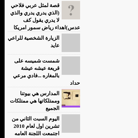
قصة لمثل عربي فلاحي
(الذي يدري يدري والذي
لا يدري يقول كف
عدس)اهداء رياض سمور امريكا
الزيارة الشخصية للراعي
عايد
شمست شميسه على
قريعة عيشه عيشة
بالمغاره ...فادي مرعي
حداد
المدارس هي بيوتنا
وممتلكاتها هي ممتلكات
الجميع
اليوم السبت الثاني من
تشرين اول لعام 2010
اجتمعت اللجنة العامه