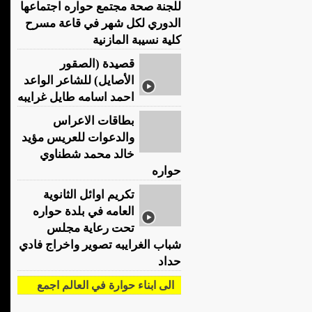
للجنة صحة مجتمع حواره اجتماعها
الدوري لكل شهر في قاعة مسرح
كلية نسيبة المازنية
قصيدة (الصقور
الأصايل) للشاعر الواعد
احمد اسامه طايل غرايبه
بطاقات الاعراس
والدعوات للعريس مؤيد
خالد محمد شطناوي
حواره
تكريم اوائل الثانوية
العامه في بلدة حواره
تحت رعاية مجلس
شباب الغرايبه تصوير واخراج فادي
حداد
الى ابناء حوارة في العالم اجمع