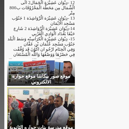
12 -دِيْوَان عَشِيْرَة الْجَمَال2 الَى
الْشِّمَال مِن مَحَطَّة الْمَحْرُوْقَات ب800
مِتْر
13 -دِيْوَان عَشِيْرَة الْرَّوَاشِدَة 1 جَنُوْب
مَسْجِد الْايْمَان
14-دِيْوَان عَشِيْرَة الْرَّوَاشِدَة 2 شَارِع
حَيْفَا بَغْدَاد الْوَادِي الْغَرْبِي
15- دِيْوَان عَشِيْرَة الْكرَاسِنّه وَسَط الْبَلَد
جَنُوْب مَسْجِد عُثْمَان بْن عَفَّان
وَفِي الْخِتَام ارْجُو ان اكُوْنَ قَد وُفِّقْت
فِي حَصْرُهَا وَوَصْفُهَا وَاللَّه الْمُسْتَعَان
موقع صور بيكاسا موقع حواره
الالكتروني
موقع مدرسة بنات حواره الثانوية