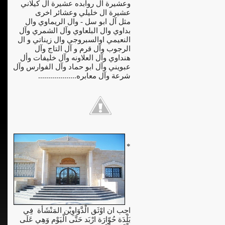
وعشيرة ال روابده عشيرة آل كيلاني
عشيرة ال خليلي وعشائر اخرى
مثل آل ابو سل - وال الريماوي وال
بداوي وال البلعاوي وآل الشمري وآل
النعيمي اوالسبروجي وال زيناتي و ال
الرجوب وآل قرم و آل التاج وآل
هنداوي وآل العلاونه وآل خليفات وأل
عبويني وآل ابو حماد وآل الفوارس وآل
شرعة وآل معابره...................
*
احِب ان اوْثَق الْدَّوَاوِيْن المَنْشَأة فِي
بَلْدَة حُوّارَة ارْبَد حَتَّى الْيَوْم وَهِي عَلَى