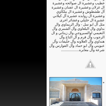
خطيب وعشيرة ال صوالحه وعشيرة
ال غزلان وعشيرة ال عفنان وعشيرة
آل طشطوش وعشيرة ال ملكاوي
وعشيرة ال روابده عشيرة آل كيلاني
عشيرة ال خليلي وعشائر اخرى
مثل آل ابو سل - وال الريماوي وال
بداوي وال البلعاوي وآل الشمري وآل
النعيمي اوالسبروجي وال زيناتي و ال
الرجوب وآل قرم و آل التاج وآل
هنداوي وآل العلاونه وآل خليفات وأل
عبويني وآل ابو حماد وآل الفوارس وآل
شرعة وآل معابره...................
*