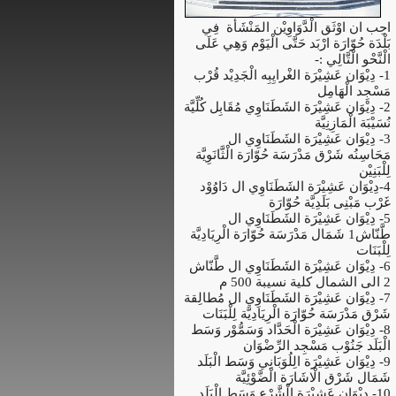
احِب ان اوْثَق الْدَّوَاوِيْن المَنْشَأة فِي
بَلْدَة حُوّارَة ارْبَد حَتَّى الْيَوْم وَهِي عَلَى
الْنَّحْو الْتَّالِي :-
1- دِيْوَان عَشِيْرَة الغْرايِبِه الْجَدِيْد قُرْب
مَسْجِد الْهَامِل
2- دِيْوَان عَشِيْرَة الشَطَنَاوِي مُقَابِل كُلِّيَّة
نُسَيْبَة الْمَازِنِيَّة
3- دِيْوَان عَشِيْرَة الشَطَنَاوِي ال
مَحَاسِنُه شَرْق مَدْرَسَة حُوّارَة الْثَّانَوِيَّة
لِلْبَنِيْن
4-دِيْوَان عَشِيْرَة الشَطَنَاوِي ال دَاوُوْد
غَرْب مَبْنِى بَلَدِيَّة حُوّارَة
5- دِيْوَان عَشِيْرَة الشَطَنَاوِي ال
طَّنّاش1 شَمَال مَدْرَسَة حُوّارَة الْرِيَادِيَّة
لِلْبَنَات
6- دِيْوَان عَشِيْرَة الشَطَنَاوِي ال طَّنّاش
2 الى الشمال كلية نسيبة 500 م
7- دِيْوَان عَشِيْرَة الشَطَنَاوِي ال مُطالِقة
شَرْق مَدْرَسَة حُوّارَة الْرِيَادِيَّة لِلْبَنَات
8- دِيْوَان عَشِيْرَة الْحَدَّاد وَسَمُّوْر وَسَط
الْبَلَد جَنُوْب مَسْجِد الرِّضْوَان
9- دِيْوَان عَشِيْرَة الِلُوَبَانِي وَسَط الْبَلَد
شَمَال شَرْق الْاشَارَة الْضَّوْئِيَّة
10- دِيْوَان عَشِيْرَة الْشَّرْع وَسَط الْبَلَد