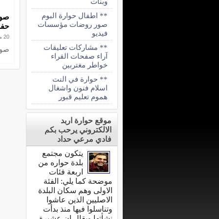
وبنات
** اطفال حوارة البوم
صور
صور روضات مؤسسات
حفلة الافت
فيديو
20 مارس 2011
** مشاركات تعليقات
صور
آراء صفحات القراء
خواطر مغتربين
** حوارة في النت
اسلام فنون واشغال
هموم تعليم قبور
موقع حوارة اربد
الالكتروني يرحب بكم
فادي مرعي حداد
يتكون مجتمع
بلدة حواره من
اربعة فئات
موضحة كما يلي: الفئة
الاولى وهم سكان البلدة
الاصليين الذين عاشوا
وتناسلوا فيها منذ بدأت
نشأتها ويقال ان عشيرة