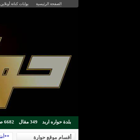
الصفحة الرئيسية
بوابات كنانة أونلاين
بلدة حواره اربد
349 مقال
6682 صوره
**أشي
أقسام موقع حوارة