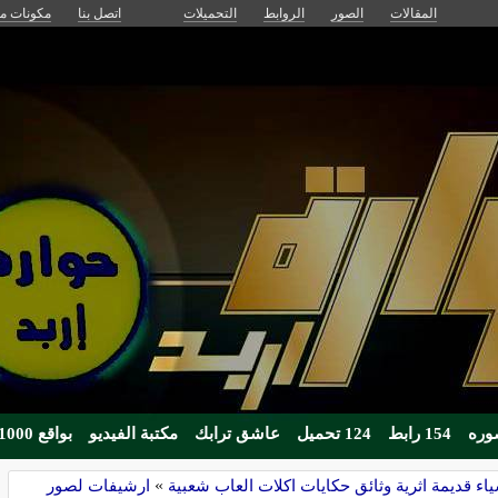
المقالات
الصور
الروابط
التحميلات
اتصل بنا
مكونات مج
154 رابط
124 تحميل
عاشق ترابك
مكتبة الفيديو
بواقع 1000زائر يوميا
اء قديمة اثرية وثائق حكايات اكلات العاب شعبية
»
ارشيفات لصور