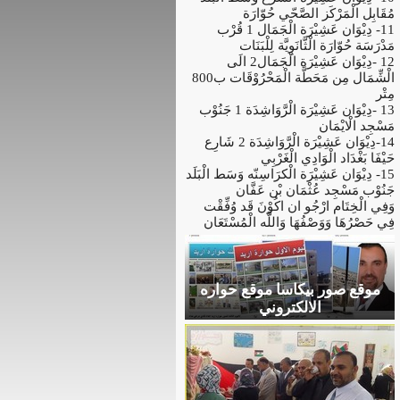
مُقَابِل الْمَرْكَز الصَّحّي حُوّارَة
11- دِيْوَان عَشِيْرَة الْجَمَال 1 قُرْب
مَدْرَسَة حُوّارَة الْثَّانَوِيَّة لِلْبَنَات
12 -دِيْوَان عَشِيْرَة الْجَمَال2 الَى
الْشِّمَال مِن مَحَطَّة الْمَحْرُوْقَات ب800
مِتْر
13 -دِيْوَان عَشِيْرَة الْرَّوَاشِدَة 1 جَنُوْب
مَسْجِد الْايْمَان
14-دِيْوَان عَشِيْرَة الْرَّوَاشِدَة 2 شَارِع
حَيْفَا بَغْدَاد الْوَادِي الْغَرْبِي
15- دِيْوَان عَشِيْرَة الْكرَاسِنّه وَسَط الْبَلَد
جَنُوْب مَسْجِد عُثْمَان بْن عَفَّان
وَفِي الْخِتَام ارْجُو ان اكُوْنَ قَد وُفِّقْت
فِي حَصْرُهَا وَوَصْفُهَا وَاللَّه الْمُسْتَعَان
موقع صور بيكاسا موقع حواره
الالكتروني