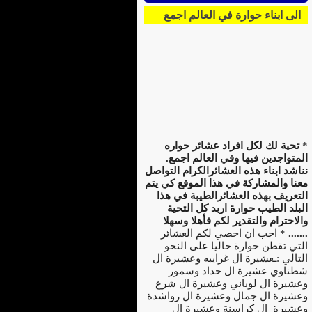
الى ابناء حوارة في العالم اجمع
*
تحية لك لكل افراد عشائر حواره
المتواجدين فيها وفي العالم اجمع.
نناشد ابناء هذه العشائرالكرام التواصل
معنا والمشاركة في هذا الموقع كي يتم
التعريف بهذه العشائرالطيبة في هذا
البلد الطيب حوارة اربد كل التحية
والاحترام والتقدير لكم فأهلا وسهلا
.......
* احب ان احصي لكم العشائر
التي تقطن حوارة حاليا على النحو
التالي :ـعشيرة ال غرايبه وعشيرة ال
شطناوي عشيرة ال حداد وسمور
وعشيرة ال لوباني وعشيرة ال شرع
وعشيرة ال جمال وعشيرة ال رواشدة
وعشيرة ال كراسنة وعشيرة ال