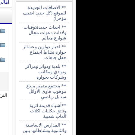
اهالي
** الاضافات الجديدة
للموقع (كل جديد اضيف
مؤخرا)
** احداث جديدة:وفيات
ولادات دعوات محال
شوارع معالم
** اخبار دواوين وعشائر
حواره نشاط اجتماع
حفل جاهات
** بلدية ودوائر ومراكز
ونوادي ومكاتب
وشركات بحواره
** مجتمع متميز مبدع
موهوب هاوي الاوائل
التر
سنابل رياضي
**أشياء قديمة اثرية
وثائق حكايات اكلات
العاب شعبية
** المدارس الاساسية
والثانوية ونشاطاتها بنين