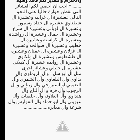
والاحترام والتقدير لكم فأهلا وسهلا
.......
* احب ان احصي لكم العشائر
التي تقطن حوارة حاليا على النحو
التالي :ـعشيرة ال غرايبه وعشيرة ال
شطناوي عشيرة ال حداد وسمور
وعشيرة ال لوباني وعشيرة ال شرع
وعشيرة ال جمال وعشيرة ال رواشدة
وعشيرة ال كراسنة وعشيرة ال
خطيب وعشيرة ال صوالحه وعشيرة
ال غزلان وعشيرة ال عفنان وعشيرة
آل طشطوش وعشيرة ال ملكاوي
وعشيرة ال روابده عشيرة آل كيلاني
عشيرة ال خليلي وعشائر اخرى
مثل آل ابو سل - وال الريماوي وال
بداوي وال البلعاوي وآل الشمري وآل
النعيمي اوالسبروجي وال زيناتي و ال
الرجوب وآل قرم و آل التاج وآل
هنداوي وآل العلاونه وآل خليفات وأل
عبويني وآل ابو حماد وآل الفوارس وآل
شرعة وآل معابره...................