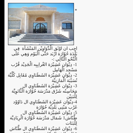
*
احِب ان اوْثَق الْدَّوَاوِيْن المَنْشَأة فِي
بَلْدَة حُوّارَة ارْبَد حَتَّى الْيَوْم وَهِي عَلَى
الْنَّحْو الْتَّالِي :-
1- دِيْوَان عَشِيْرَة الغْرايِبِه الْجَدِيْد قُرْب
مَسْجِد الْهَامِل
2- دِيْوَان عَشِيْرَة الشَطَنَاوِي مُقَابِل كُلِّيَّة
نُسَيْبَة الْمَازِنِيَّة
3- دِيْوَان عَشِيْرَة الشَطَنَاوِي ال
مَحَاسِنُه شَرْق مَدْرَسَة حُوّارَة الْثَّانَوِيَّة
لِلْبَنِيْن
4-دِيْوَان عَشِيْرَة الشَطَنَاوِي ال دَاوُوْد
غَرْب مَبْنِى بَلَدِيَّة حُوّارَة
5- دِيْوَان عَشِيْرَة الشَطَنَاوِي ال
طَّنّاش1 شَمَال مَدْرَسَة حُوّارَة الْرِيَادِيَّة
لِلْبَنَات
6- دِيْوَان عَشِيْرَة الشَطَنَاوِي ال طَّنّاش