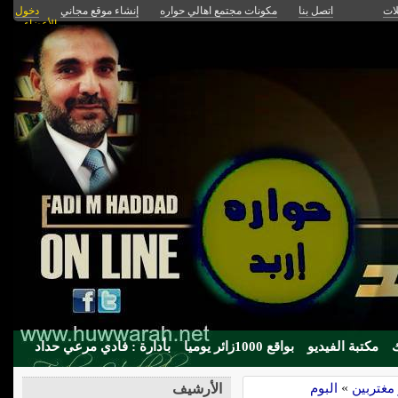
لات
اتصل بنا
مكونات مجتمع اهالي حواره
إنشاء موقع مجاني
دخول
الأعضاء
مكتبة الفيديو
بواقع 1000زائر يوميا
بأدارة : فادي مرعي حداد
مغتربين
»
البوم
الأرشيف