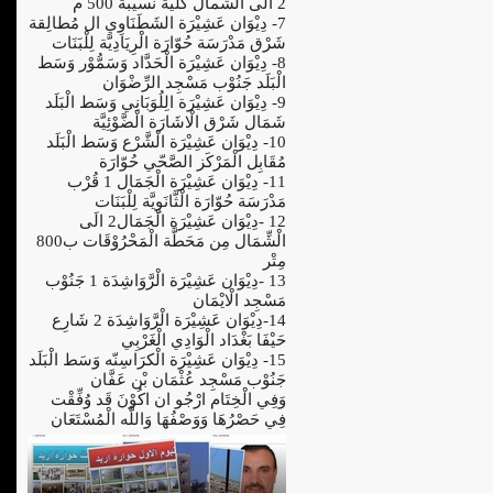
2 الى الشمال كلية نسيبة 500 م
7- دِيْوَان عَشِيْرَة الشَطَنَاوِي ال مُطالِقة
شَرْق مَدْرَسَة حُوّارَة الْرِيَادِيَّة لِلْبَنَات
8- دِيْوَان عَشِيْرَة الْحَدَّاد وَسَمُّوْر وَسَط
الْبَلَد جَنُوْب مَسْجِد الرِّضْوَان
9- دِيْوَان عَشِيْرَة الِلُوَبَانِي وَسَط الْبَلَد
شَمَال شَرْق الْاشَارَة الْضَّوْئِيَّة
10- دِيْوَان عَشِيْرَة الْشَّرْع وَسَط الْبَلَد
مُقَابِل الْمَرْكَز الصَّحّي حُوّارَة
11- دِيْوَان عَشِيْرَة الْجَمَال 1 قُرْب
مَدْرَسَة حُوّارَة الْثَّانَوِيَّة لِلْبَنَات
12 -دِيْوَان عَشِيْرَة الْجَمَال2 الَى
الْشِّمَال مِن مَحَطَّة الْمَحْرُوْقَات ب800
مِتْر
13 -دِيْوَان عَشِيْرَة الْرَّوَاشِدَة 1 جَنُوْب
مَسْجِد الْايْمَان
14-دِيْوَان عَشِيْرَة الْرَّوَاشِدَة 2 شَارِع
حَيْفَا بَغْدَاد الْوَادِي الْغَرْبِي
15- دِيْوَان عَشِيْرَة الْكرَاسِنّه وَسَط الْبَلَد
جَنُوْب مَسْجِد عُثْمَان بْن عَفَّان
وَفِي الْخِتَام ارْجُو ان اكُوْنَ قَد وُفِّقْت
فِي حَصْرُهَا وَوَصْفُهَا وَاللَّه الْمُسْتَعَان