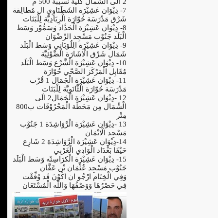
2 الى الشمال كلية نسيبة 500 م
7- دِيْوَان عَشِيْرَة الشَطَنَاوِي ال مُطالِقة
شَرْق مَدْرَسَة حُوّارَة الْرِيَادِيَّة لِلْبَنَات
8- دِيْوَان عَشِيْرَة الْحَدَّاد وَسَمُّوْر وَسَط
الْبَلَد جَنُوْب مَسْجِد الرِّضْوَان
9- دِيْوَان عَشِيْرَة الِلُوَبَانِي وَسَط الْبَلَد
شَمَال شَرْق الْاشَارَة الْضَّوْئِيَّة
10- دِيْوَان عَشِيْرَة الْشَّرْع وَسَط الْبَلَد
مُقَابِل الْمَرْكَز الصَّحّي حُوّارَة
11- دِيْوَان عَشِيْرَة الْجَمَال 1 قُرْب
مَدْرَسَة حُوّارَة الْثَّانَوِيَّة لِلْبَنَات
12 -دِيْوَان عَشِيْرَة الْجَمَال2 الَى
الْشِّمَال مِن مَحَطَّة الْمَحْرُوْقَات ب800
مِتْر
13 -دِيْوَان عَشِيْرَة الْرَّوَاشِدَة 1 جَنُوْب
مَسْجِد الْايْمَان
14-دِيْوَان عَشِيْرَة الْرَّوَاشِدَة 2 شَارِع
حَيْفَا بَغْدَاد الْوَادِي الْغَرْبِي
15- دِيْوَان عَشِيْرَة الْكرَاسِنّه وَسَط الْبَلَد
جَنُوْب مَسْجِد عُثْمَان بْن عَفَّان
وَفِي الْخِتَام ارْجُو ان اكُوْنَ قَد وُفِّقْت
فِي حَصْرُهَا وَوَصْفُهَا وَاللَّه الْمُسْتَعَان