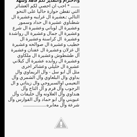
والاحترام والتقدير لكم فأهلا وسهلا
.......
* احب ان احصي لكم العشائر
التي تقطن حوارة حاليا على النحو
التالي :ـعشيرة ال غرايبه وعشيرة ال
شطناوي عشيرة ال حداد وسمور
وعشيرة ال لوباني وعشيرة ال شرع
وعشيرة ال جمال وعشيرة ال رواشدة
وعشيرة ال كراسنة وعشيرة ال
خطيب وعشيرة ال صوالحه وعشيرة
ال غزلان وعشيرة ال عفنان وعشيرة
آل طشطوش وعشيرة ال ملكاوي
وعشيرة ال روابده عشيرة آل كيلاني
عشيرة ال خليلي وعشائر اخرى
مثل آل ابو سل - وال الريماوي وال
بداوي وال البلعاوي وآل الشمري وآل
النعيمي اوالسبروجي وال زيناتي و ال
الرجوب وآل قرم و آل التاج وآل
هنداوي وآل العلاونه وآل خليفات وأل
عبويني وآل ابو حماد وآل الفوارس وآل
شرعة وآل معابره...................