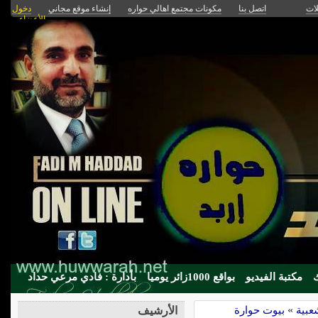
لات
اتصل بنا
مكونات مجتمع اهالي حواره
إنشاء موقع مجاني
دخول
الأعضاء
مكتبة الفيديو
بواقع 1000زائر يوميا
بأدارة : فادي مرعي حداد
عبية
»
بيوت حوارة
الأرشيف