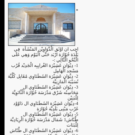
*
احِب ان اوْثَق الْدَّوَاوِيْن المَنْشَأة فِي
بَلْدَة حُوّارَة ارْبَد حَتَّى الْيَوْم وَهِي عَلَى
الْنَّحْو الْتَّالِي :-
1- دِيْوَان عَشِيْرَة الغْرايِبِه الْجَدِيْد قُرْب
مَسْجِد الْهَامِل
2- دِيْوَان عَشِيْرَة الشَطَنَاوِي مُقَابِل كُلِّيَّة
نُسَيْبَة الْمَازِنِيَّة
3- دِيْوَان عَشِيْرَة الشَطَنَاوِي ال
مَحَاسِنُه شَرْق مَدْرَسَة حُوّارَة الْثَّانَوِيَّة
لِلْبَنِيْن
4-دِيْوَان عَشِيْرَة الشَطَنَاوِي ال دَاوُوْد
غَرْب مَبْنِى بَلَدِيَّة حُوّارَة
5- دِيْوَان عَشِيْرَة الشَطَنَاوِي ال
طَّنّاش1 شَمَال مَدْرَسَة حُوّارَة الْرِيَادِيَّة
لِلْبَنَات
6- دِيْوَان عَشِيْرَة الشَطَنَاوِي ال طَّنّاش